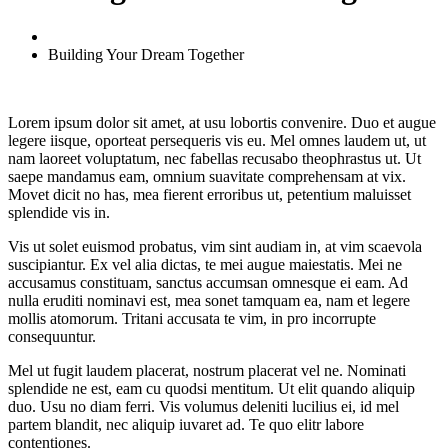
Home
Building Your Dream Together
Lorem ipsum dolor sit amet, at usu lobortis convenire. Duo et augue
legere iisque, oporteat persequeris vis eu. Mel omnes laudem ut, ut
nam laoreet voluptatum, nec fabellas recusabo theophrastus ut. Ut
saepe mandamus eam, omnium suavitate comprehensam at vix.
Movet dicit no has, mea fierent erroribus ut, petentium maluisset
splendide vis in.
Vis ut solet euismod probatus, vim sint audiam in, at vim scaevola
suscipiantur. Ex vel alia dictas, te mei augue maiestatis. Mei ne
accusamus constituam, sanctus accumsan omnesque ei eam. Ad
nulla eruditi nominavi est, mea sonet tamquam ea, nam et legere
mollis atomorum. Tritani accusata te vim, in pro incorrupte
consequuntur.
Mel ut fugit laudem placerat, nostrum placerat vel ne. Nominati
splendide ne est, eam cu quodsi mentitum. Ut elit quando aliquip
duo. Usu no diam ferri. Vis volumus deleniti lucilius ei, id mel
partem blandit, nec aliquip iuvaret ad. Te quo elitr labore
contentiones.