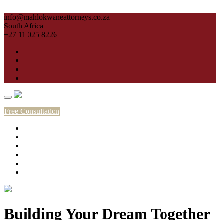
Skip to content
info@mahlokwaneattorneys.co.za
South Africa
+27 11 025 8226
Free Consultation
Home
About
Practice Areas
Meet The Team
Blog
Contact
Building Your Dream Together